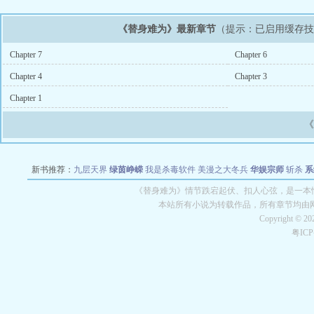
《替身难为》最新章节
（提示：已启用缓存
Chapter 7
Chapter 6
Chapter 4
Chapter 3
Chapter 1
新书推荐：
九层天界
绿茵峥嵘
我是杀毒软件
美漫之大冬兵
华娱宗师
斩杀
系
空城
战争天堂
混元道纪
教练万岁
都市全能巨星
绝对交易
全职武神
位面复制
《替身难为》情节跌宕起伏、扣人心弦，是一本情节
本站所有小说为转载作品，所有章节均由
Copyright © 2
粤IC