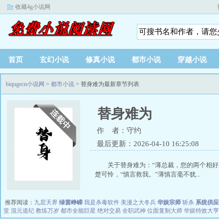
收藏4g小说网
首页
玄幻小说
修真小说
都市小说
穿越小说
biqugecn小说网
>
都市小说
> 替身难为最新章节列表
替身难为
作 者：守约
最后更新：2026-04-10 16:25:08
关于替身难为：“薄总裁，您的两个相
楚可怜，“慎言救我。”薄慎言毫不犹...
推荐阅读：
九层天界
绿茵峥嵘
我是杀毒软件
美漫之大冬兵
华娱宗师
斩杀
系统供应
堂
混元道纪
教练万岁
都市全能巨星
绝对交易
全职武神
位面复制大师
华娱特效大亨