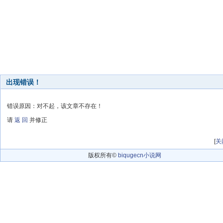
出现错误！
错误原因：对不起，该文章不存在！
请
返 回
并修正
[
关
版权所有©
biqugecn小说网