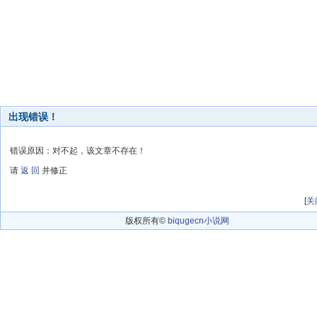
出现错误！
错误原因：对不起，该文章不存在！
请
返 回
并修正
[
关
版权所有©
biqugecn小说网