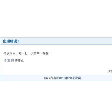
出现错误！
错误原因：对不起，该文章不存在！
请
返 回
并修正
[
关
版权所有©
biqugecn小说网