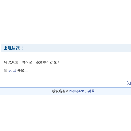
出现错误！
错误原因：对不起，该文章不存在！
请
返 回
并修正
[
关
版权所有©
biqugecn小说网