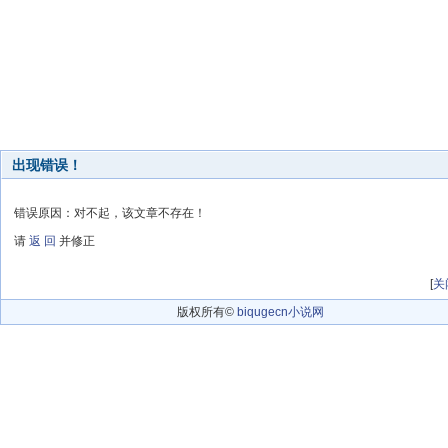
出现错误！
错误原因：对不起，该文章不存在！
请
返 回
并修正
[
关
版权所有©
biqugecn小说网