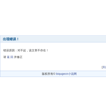
出现错误！
错误原因：对不起，该文章不存在！
请
返 回
并修正
[
关
版权所有©
biqugecn小说网