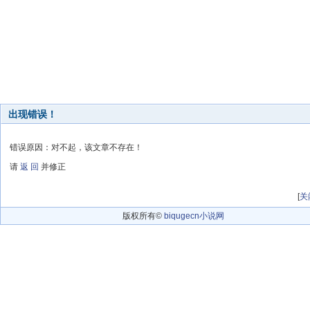
出现错误！
错误原因：对不起，该文章不存在！
请
返 回
并修正
[
关
版权所有©
biqugecn小说网