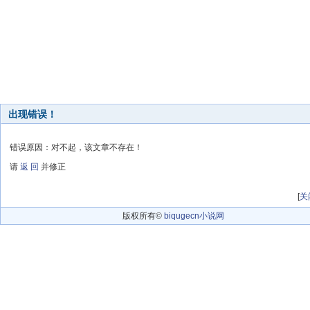
出现错误！
错误原因：对不起，该文章不存在！
请
返 回
并修正
[
关
版权所有©
biqugecn小说网