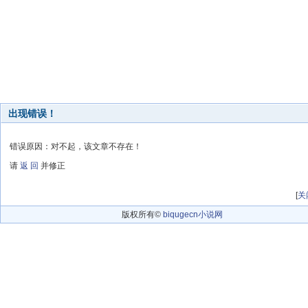
出现错误！
错误原因：对不起，该文章不存在！
请
返 回
并修正
[
关
版权所有©
biqugecn小说网