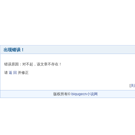
出现错误！
错误原因：对不起，该文章不存在！
请
返 回
并修正
[
关
版权所有©
biqugecn小说网