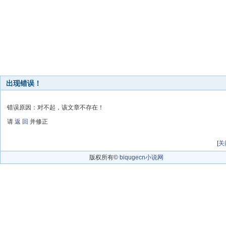
出现错误！
错误原因：对不起，该文章不存在！
请
返 回
并修正
[
关
版权所有©
biqugecn小说网