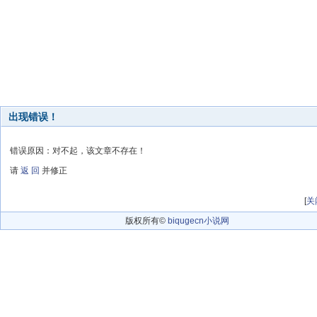
出现错误！
错误原因：对不起，该文章不存在！
请
返 回
并修正
[
关
版权所有©
biqugecn小说网